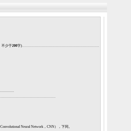
，不少于
200
字
)
…………………………………………………………
...........
…………………………………………
（
Convolutional Neural Network，CNN）
，下同
。