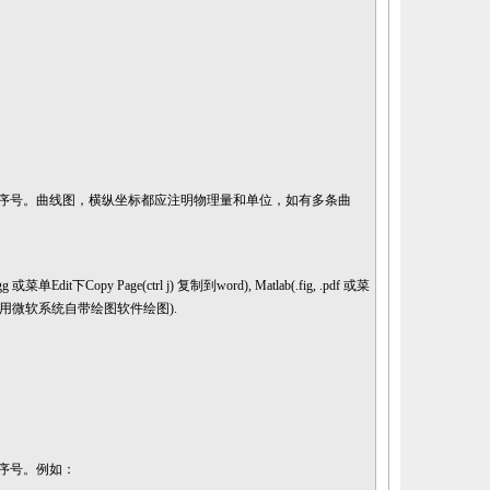
序号。
曲线图，横纵坐标都应注明物理量和单位，如有多条曲
pj, .ogg 或菜单Edit下Copy Page(ctrl j) 复制到word), Matlab(.fig, .pdf 或菜
辑(不建议用微软系统自带绘图软件绘图).
序号。例如：