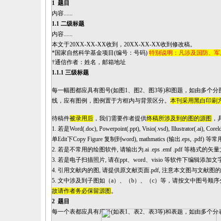
1
题目
内容
......
1
.1
二级标题
内容
......
本文于
20XX-XX-XX收
到，
20XX-XX-XX
收到修改稿。
*
国家自然科学基金项目
(
编号：
号码
)
特别说明：凡涉及国防、军
†
通信作者：姓名，邮箱地址
1
.1.1
三级标题
每一幅图都应具有
图号
(如
图
1
、图
2
、图
3
等
)和图题，如
由
多个分
线，应有图例，图例置于方框内与背景区分
。
本刊采用黑白印刷
待稿件
被录用后
，我们需要作者提供
终稿所涉及到的图的源图
，
1. 若是Word(.doc), Powerpoint(.ppt), Visio(.vsd), Illustrator(.ai),
单Edit下Copy Figure 复制到word), mathmatics (输
2. 若是不常用的绘图软件, 请输出为.ai .eps .emf .pdf 等格
3. 若是电子扫描照片, 请在ppt
、
word
、
visio 等软件下编辑添加文字
4. 引用文献内的图, 请提供原文献页面.pdf, 注意本文图与文献
5. 文中涉及到子图如（a）
、
（
b）
、
（
c）等，请按文中图号顺序
故请作者务必保留源图
。
2
题目
每一个表都应具有
序号
(如
表
1
、表
2
、表
3
等
)和表题，如
由
多个分