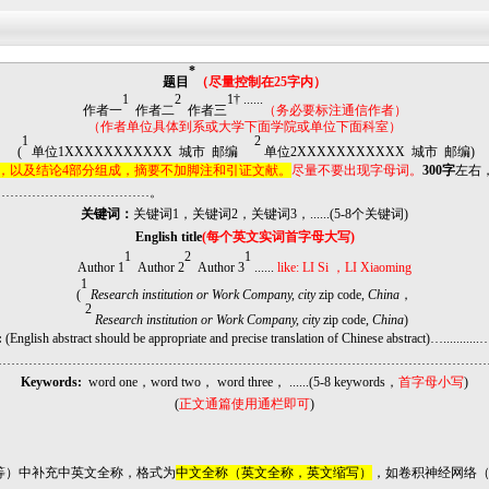
*
题目
（尽量控制在
2
5
字内）
1
2
1
†
......
作者一
作者二
作者三
（务必要标注通信作者）
（
作者单位具体到系或大学下面学院或单位下面科室
）
1
2
(
单位
1XXXXXXXXXXX 城市 邮编
单位
2XXXXXXXXXXX 城市 邮编
)
，以及结论
4
部分组成
，
摘要不加脚注和引证文献
。
尽量不要出现字母词。
300字
左右
………………………………
。
关键词
：
关键词
1，关键词2，关键词3，
......
(
5
-8个关键词)
English title
(每个英文实词首字母大写)
1
2
1
Author 1
Author 2
Author 3
......
l
ike
:
LI Si ，
LI X
iaoming
1
(
Research institution or Work Company, city
zip code
,
China
，
2
Research institution or Work Company, city
zip code
,
China
)
:
(English abstract should be appropriate and precise translation of Chinese abstract)…...........…....
……………………………………………………………………………………………………
Keywords
:
word one
，
word two
，
word three
，
......(
5
-
8
keywords
，
首字母小写
)
(
正文通篇使用通栏即可
)
等）中补充中英文全称，格式为
中文全称（英文全称，英文缩写）
，如卷积神经网络