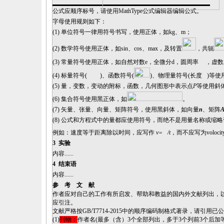
公式应顺序标号，请使用
MathType
公式编辑器编辑公式。
字母使用规则
如下：
(1)
单位符号一律用符号书写，使用正体，如
kg、m
；
(2)
数学符号使用正体，如
sin、cos、max，及转置
，共轭
(3)
常量符号使用正体，如自然对数
e，全微分d，圆周率
，虚数
(4)
标量符号
(
)、函数符号(
)、物理量符号(长度
)等使
(5)
量，变数，变动的附标，函数，几何图形中表示点
P
等
使用斜
(
6
)
集合符号使用黑正体，如
。
(
7
)
矢量、张量、向量、矩阵符号，使用黑斜体，
如
向量
n
、
矩阵
(8) 公式和方程式中的量都应使用符号，而绝不是用量名称或缩
例如：速度等于距离除以时间，应写作
v=
/t
，而不应写为
voloci
3
实验
内容
......
4
结束语
内容
......
参 考 文 献
作者应对自己的工作有所启发
、
帮助和教益的国内外文献列出
，
应引注。
文献
严格按
GB/T7714-2015中的顺序编码制格式著录，
请引用已公
(1)
刊物：
作者名
(
最多（含）
3个全部列出，
多于
3个列前3个后加等