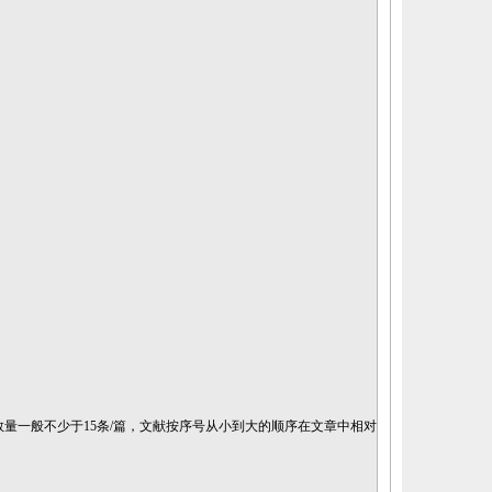
数量一般不少于
15
条
/篇
，
文献按序号从小到大
的
顺序在文章中相对