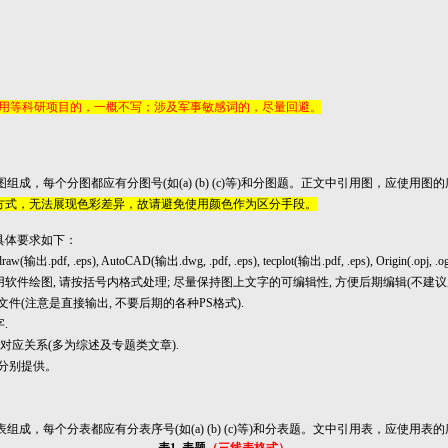
用等科研项目的，一概不写；涉及军事敏感词的，尽量回避。
图组成，每个分图都应有分图号
(如
(a) (b) (c)
等
)和分图题。
正
文中引用图，应使用图的
方式，无法展现色彩差异，故请避免使用颜色作为区分手段。
具体要求如下：
 Coreldraw(输出.pdf, .eps), AutoCAD(输出.dwg, .pdf, .eps), tecplot(输出.pdf, .eps), Origin(.o
出.eps, .pdf) 等常用软件绘图, 请按括号内格式处理; 尽量保持图上文字的可编辑性, 方便后期编
式的矢量文件(注意是直接输出, 不要后期的各种PS格式).
.
图的对应关系(多为综述及专题类文章).
分别
提供
。
表组成，每个分表都应有分表序号
(如
(a) (b) (c)
等
)和分表题。
文中引用表，应使用
表
的