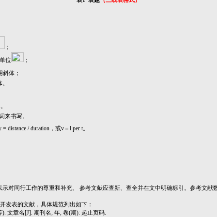
表
1
表题
（三线表格式）
；
单位
；
用斜体
；
体
。
A
。
略词来书写。
ty = distance / duration，或v＝l per t。
以示对同行工作的尊重和补充
。
参考文献应查新、查全并在文中明确标引
。
参考文献
开发表的文献
，具体
规范
列出
如下
：
)
.
文章名
[J].
期刊名
, 年, 卷(期): 起止页
码
.